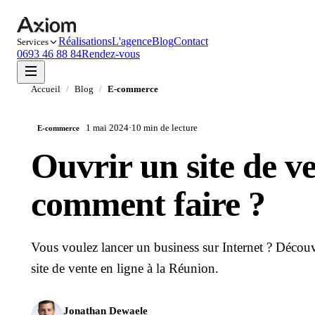
Réalisations
L'agence
Blog
Contact
Services
0693 46 88 84
Rendez-vous
Accueil
/
Blog
/
E-commerce
1 mai 2024
·
10 min
de lecture
E-commerce
Ouvrir un site de ve
comment faire ?
Vous voulez lancer un business sur Internet ? Découvr
site de vente en ligne à la Réunion.
Jonathan Dewaele