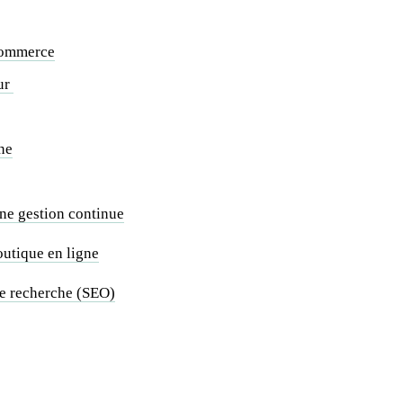
-commerce
eur
gne
une gestion continue
outique en ligne
de recherche (SEO)