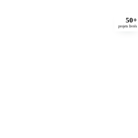
nion
50+
projets livrés