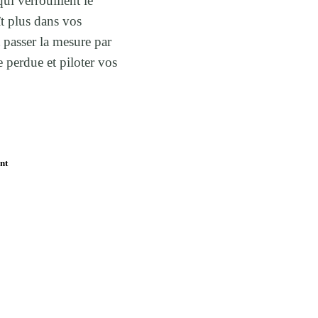
ui verrouillent le
ît plus dans vos
Basé à La Réu
 passer la mesure par
e perdue et piloter vos
nt