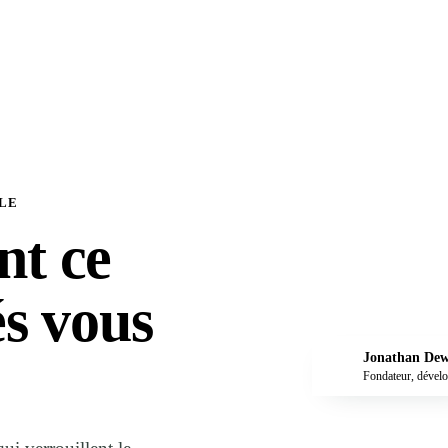
OLE
nt ce
és vous
Jonathan Dew
JD
Fondateur, dével