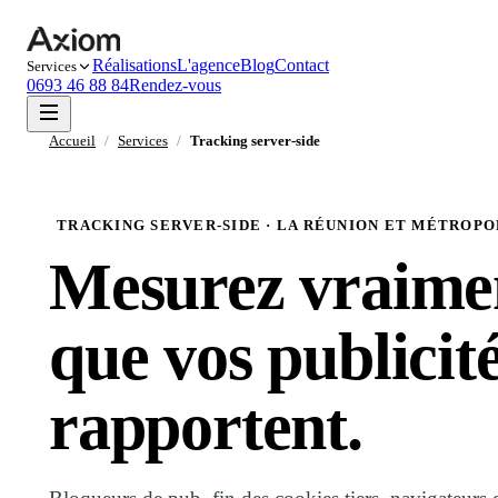
Réalisations
L'agence
Blog
Contact
Services
0693 46 88 84
Rendez-vous
Accueil
/
Services
/
Tracking server-side
TRACKING SERVER-SIDE · LA RÉUNION ET MÉTROP
Mesurez vraime
que vos publicit
rapportent
.