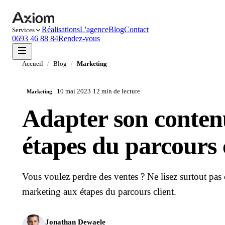
Réalisations
L'agence
Blog
Contact
Services
0693 46 88 84
Rendez-vous
Accueil
/
Blog
/
Marketing
10 mai 2023
·
12 min
de lecture
Marketing
Adapter son conten
étapes du parcours 
Vous voulez perdre des ventes ? Ne lisez surtout pas 
marketing aux étapes du parcours client.
Jonathan Dewaele