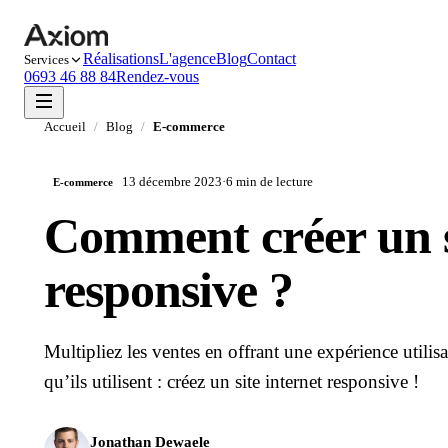
Réalisations
L'agence
Blog
Contact
Services
0693 46 88 84
Rendez-vous
Accueil
/
Blog
/
E-commerce
13 décembre 2023
·
6 min
de lecture
E-commerce
Comment créer un s
responsive ?
Multipliez les ventes en offrant une expérience utilisa
qu’ils utilisent : créez un site internet responsive !
Jonathan Dewaele