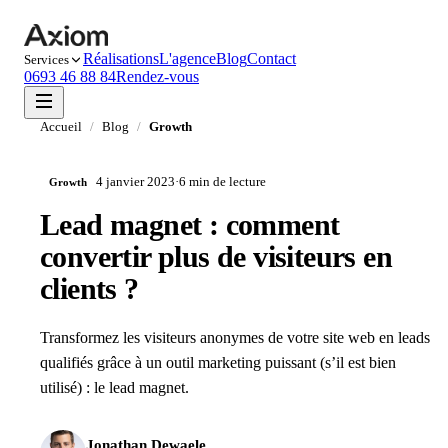
Réalisations
L'agence
Blog
Contact
Services
0693 46 88 84
Rendez-vous
Accueil
/
Blog
/
Growth
4 janvier 2023
·
6 min
de lecture
Growth
Lead magnet : comment
convertir plus de visiteurs en
clients ?
Transformez les visiteurs anonymes de votre site web en leads
qualifiés grâce à un outil marketing puissant (s’il est bien
utilisé) : le lead magnet.
Jonathan Dewaele