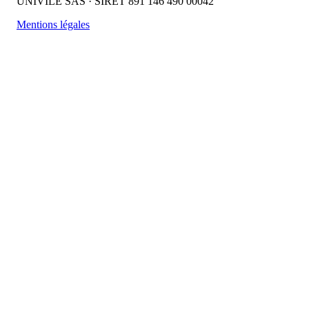
UNIVILE SAS · SIRET 891 146 490 00042
Mentions légales