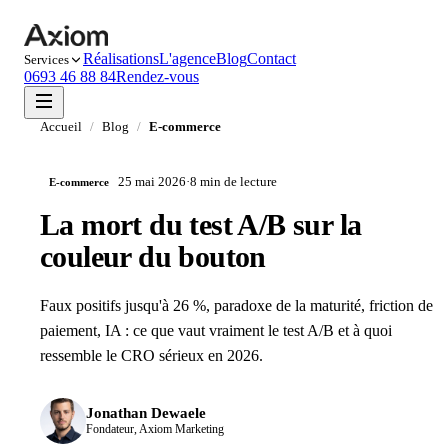
Réalisations
L'agence
Blog
Contact
Services
0693 46 88 84
Rendez-vous
Accueil
/
Blog
/
E-commerce
25 mai 2026
·
8 min
de lecture
E-commerce
La mort du test A/B sur la
couleur du bouton
Faux positifs jusqu'à 26 %, paradoxe de la maturité, friction de
paiement, IA : ce que vaut vraiment le test A/B et à quoi
ressemble le CRO sérieux en 2026.
Jonathan Dewaele
Fondateur, Axiom Marketing