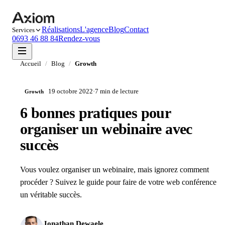
Réalisations
L'agence
Blog
Contact
Services
0693 46 88 84
Rendez-vous
Accueil
/
Blog
/
Growth
19 octobre 2022
·
7 min
de lecture
Growth
6 bonnes pratiques pour
organiser un webinaire avec
succès
Vous voulez organiser un webinaire, mais ignorez comment
procéder ? Suivez le guide pour faire de votre web conférence
un véritable succès.
Jonathan Dewaele