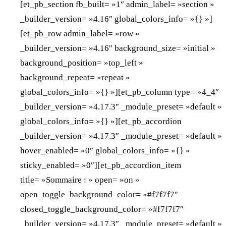
[et_pb_section fb_built= »1″ admin_label= »section »
_builder_version= »4.16″ global_colors_info= »{} »]
[et_pb_row admin_label= »row »
_builder_version= »4.16″ background_size= »initial »
background_position= »top_left »
background_repeat= »repeat »
global_colors_info= »{} »][et_pb_column type= »4_4″
_builder_version= »4.17.3″ _module_preset= »default »
global_colors_info= »{} »][et_pb_accordion
_builder_version= »4.17.3″ _module_preset= »default »
hover_enabled= »0″ global_colors_info= »{} »
sticky_enabled= »0″][et_pb_accordion_item
title= »Sommaire : » open= »on »
open_toggle_background_color= »#f7f7f7″
closed_toggle_background_color= »#f7f7f7″
_builder_version= »4.17.3″ _module_preset= »default »