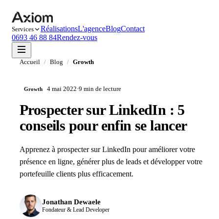
Réalisations
L'agence
Blog
Contact
Services
0693 46 88 84
Rendez-vous
Accueil
/
Blog
/
Growth
4 mai 2022
·
9 min
de lecture
Growth
Prospecter sur LinkedIn : 5
conseils pour enfin se lancer
Apprenez à prospecter sur LinkedIn pour améliorer votre
présence en ligne, générer plus de leads et développer votre
portefeuille clients plus efficacement.
Jonathan Dewaele
Fondateur & Lead Developer