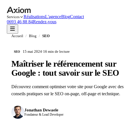
Réalisations
L'agence
Blog
Contact
Services
0693 46 88 84
Rendez-vous
Accueil
/
Blog
/
SEO
15 mai 2024
·
16 min
de lecture
SEO
Maîtriser le référencement sur
Google : tout savoir sur le SEO
Découvrez comment optimiser votre site pour Google avec des
conseils pratiques sur le SEO on-page, off-page et technique.
Jonathan Dewaele
Fondateur & Lead Developer