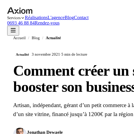
Réalisations
L'agence
Blog
Contact
Services
0693 46 88 84
Rendez-vous
Accueil
/
Blog
/
Actualité
3 novembre 2021
·
5 min
de lecture
Actualité
Comment créer un s
booster son busines
Artisan, indépendant, gérant d’un petit commerce à 
d’un site vitrine, financé jusqu’à 1200€ par la régio
Jonathan Dewaele