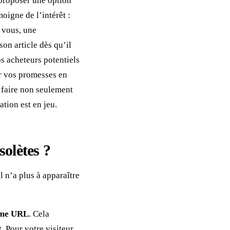
 proposer une option
oigne de l’intérêt :
 vous, une
on article dès qu’il
os acheteurs potentiels
ir vos promesses en
e faire non seulement
ation est en jeu.
solètes ?
l n’a plus à apparaître
même URL
. Cela
 Pour votre visiteur,