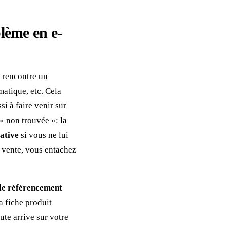
lème en e-
r rencontre un
matique, etc. Cela
i à faire venir sur
e « non trouvée »: la
gative
si vous ne lui
e vente, vous entachez
le référencement
a fiche produit
ute arrive sur votre