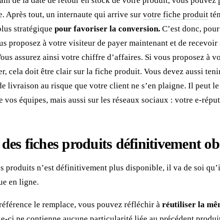
tain de la date de retour en stock de votre produit, vous pouvez
 Après tout, un internaute qui arrive sur
votre fiche produit
tém
 plus stratégique
pour favoriser la conversion.
C’est donc, pour
us proposez à votre visiteur de payer maintenant et de recevoir s
Vous assurez ainsi votre chiffre d’affaires. Si vous proposez à v
 cela doit être clair sur la fiche produit. Vous devez aussi ten
de livraison au risque que votre client ne s’en plaigne. Il peut l
e vos équipes, mais aussi sur les réseaux sociaux : votre e-réput
 des fiches produits définitivement ob
 produits n’est définitivement plus disponible, il va de soi qu’i
ue en ligne.
référence le remplace, vous pouvez réfléchir à
réutiliser la 
e-ci ne contienne aucune particularité liée au précédent produit.