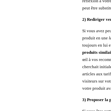
réflexion à votr
peut être substi
2) Rediriger ve
Si vous avez peu
produit en une
l
toujours en lui 
produits simila
œil à vos recomm
cherchait initia
articles aux tari
visiteurs sur vo
votre produit ava
3) Proposer la 