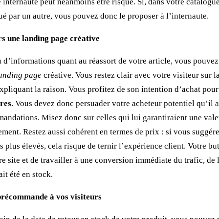
e internaute peut néanmoins être risqué. Si, dans votre catalogue
tué par un autre, vous pouvez donc le proposer à l’internaute.
rs une landing page créative
 d’informations quant au réassort de votre article, vous pouvez
anding page
créative. Vous restez clair avec votre visiteur sur l
expliquant la raison. Vous profitez de son intention d’achat pour
ires
. Vous devez donc persuader votre acheteur potentiel qu’il a 
andations. Misez donc sur celles qui lui garantiraient une valeu
lement. Restez aussi cohérent en termes de prix : si vous suggé
fs plus élevés, cela risque de ternir l’expérience client. Votre bu
tre site et de travailler à une conversion immédiate du trafic, d
it été en stock.
précommande à vos visiteurs