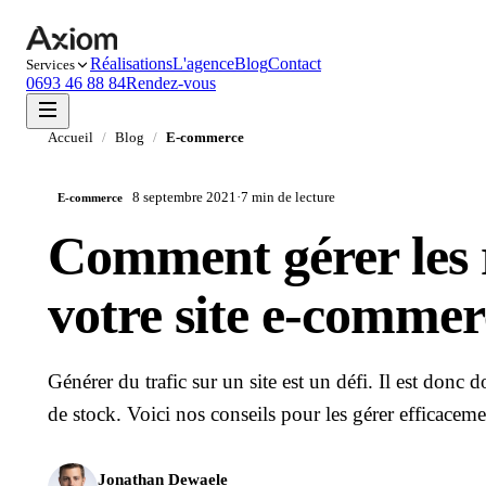
Réalisations
L'agence
Blog
Contact
Services
0693 46 88 84
Rendez-vous
Accueil
/
Blog
/
E-commerce
8 septembre 2021
·
7 min
de lecture
E-commerce
Comment gérer les 
votre site e-commer
Générer du trafic sur un site est un défi. Il est don
de stock. Voici nos conseils pour les gérer efficaceme
Jonathan Dewaele