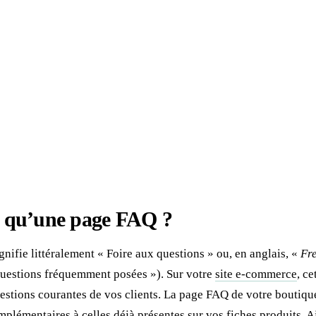
e qu’une page FAQ ?
nifie littéralement « Foire aux questions » ou, en anglais, «
Fr
uestions fréquemment posées »). Sur votre
site e-commerce
, ce
stions courantes de vos clients. La page FAQ de votre boutiqu
mplémentaires à celles déjà présentes sur vos
fiches produits
. A