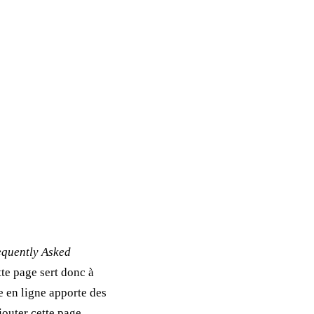
equently Asked
tte page sert donc à
e en ligne apporte des
jouter cette page