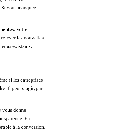
. Si vous manquez
.
inentes
. Votre
 relever les nouvelles
ntenus existants.
ême si les entreprises
re. Il peut s’agir, par
AQ vous donne
ransparence. En
orable à la conversion.