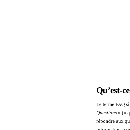
Qu’est-c
Le terme FAQ sig
Questions
» (« q
répondre aux que
informations co