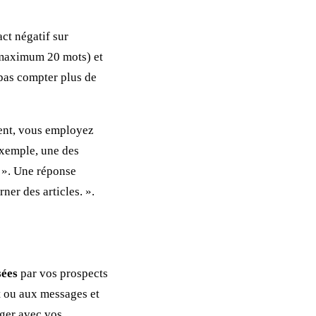
ct négatif sur
aximum 20 mots) et
pas compter plus de
ent, vous employez
 exemple, une des
? ». Une réponse
ner des articles. ».
sées
par vos prospects
nt ou aux messages et
nger avec vos