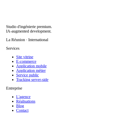
Studio d'ingénierie premium.
IA-augmented development.
La Réunion · International
Services
Site vitrine
E-commerce
Application mobile
Application métier
Service public
Tracking server-side
Entreprise
L'agence
Réalisations
Blog
Contact