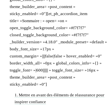
theme_builder_area= »post_content »
sticky_enabled= »0″][et_pb_accordion_item
title= »Sommaire : » open= »on »
open_toggle_background_color= »#f7f7f7″
closed_toggle_background_color= »#f7f7f7″
_builder_version= »4.18.0″ _module_preset= »default »
body_font_size= »17px »
custom_margin= »||||false|false » hover_enabled= »0″
border_width_all= »0px » global_colors_info= »{} »
toggle_font= »|600||||||| » toggle_font_size= »16px »
theme_builder_area= »post_content »
sticky_enabled= »0″]
1. Mettre en avant des éléments de réassurance pour
inspirer confiance