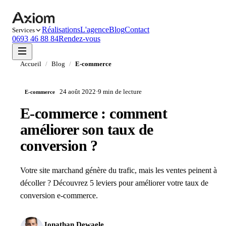
Réalisations
L'agence
Blog
Contact
Services
0693 46 88 84
Rendez-vous
Accueil
/
Blog
/
E-commerce
24 août 2022
·
9 min
de lecture
E-commerce
E-commerce : comment
améliorer son taux de
conversion ?
Votre site marchand génère du trafic, mais les ventes peinent à
décoller ? Découvrez 5 leviers pour améliorer votre taux de
conversion e-commerce.
Jonathan Dewaele