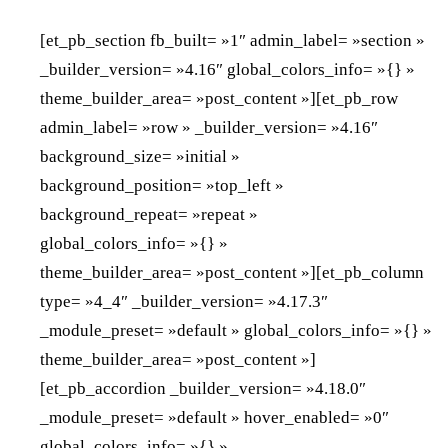
[et_pb_section fb_built= »1″ admin_label= »section »
_builder_version= »4.16″ global_colors_info= »{} »
theme_builder_area= »post_content »][et_pb_row
admin_label= »row » _builder_version= »4.16″
background_size= »initial »
background_position= »top_left »
background_repeat= »repeat »
global_colors_info= »{} »
theme_builder_area= »post_content »][et_pb_column
type= »4_4″ _builder_version= »4.17.3″
_module_preset= »default » global_colors_info= »{} »
theme_builder_area= »post_content »]
[et_pb_accordion _builder_version= »4.18.0″
_module_preset= »default » hover_enabled= »0″
global_colors_info= »{} »